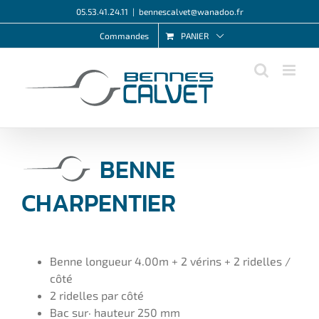
Passer
05.53.41.24.11
|
bennescalvet@wanadoo.fr
au
PANIER
Commandes
contenu
BENNE
CHARPENTIER
Benne longueur 4.00m + 2 vérins + 2 ridelles /
côté
2 ridelles par côté
Bac sur· hauteur 250 mm