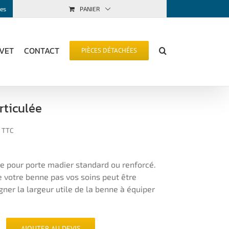
PANIER
es
LVET
CONTACT
PIÈCES DÉTACHÉES
rticulée
TTC
e pour porte madier standard ou renforcé.
 votre benne pas vos soins peut être
ner la largeur utile de la benne à équiper
AJOUTER AU DEVIS