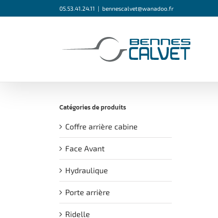
Passer
05.53.41.24.11
|
bennescalvet@wanadoo.fr
au
contenu
Catégories de produits
Coffre arrière cabine
Face Avant
Hydraulique
Porte arrière
Ridelle