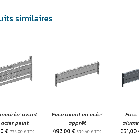
its similaires
JOUTER AU DEVIS
AJOUTER AU DEVIS
AJO
/
APERÇU
/
APERÇU
 madrier avant
Face avant en acier
Face
 acier peint
apprêt
alumi
00
€
492,00
€
651,00
738,00
€
TTC
590,40
€
TTC