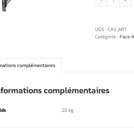
quantité
de
Casquett
articulée
UGS :
CAS_ART
Catégorie :
Face 
rmations complémentaires
nformations complémentaires
ids
20 kg