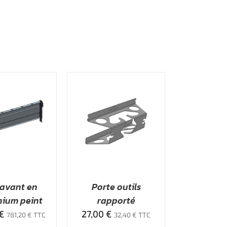
UTER AU DEVIS
/
APERÇU
 avant en
Porte outils
nium peint
rapporté
€
27,00
€
781,20
€
TTC
32,40
€
TTC