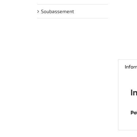
Soubassement
Info
I
Po