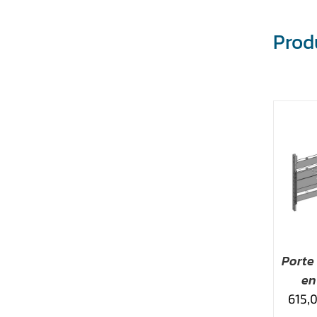
Produ
AJOUTER AU DEVIS
A
/
APERÇU
Porte
en
615,