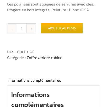
Les poignées sont équipées de serrures avec clés.
Etagère en bois intégrée. Peinture : Blanc IC194
AJOUTER AU DEVIS
quantité
de
Coffre
arrière
UGS :
COFB11AC
cabine
Catégorie :
Coffre arrière cabine
en
acier
600x1300x2000mm
Informations complémentaires
Informations
complémentaires