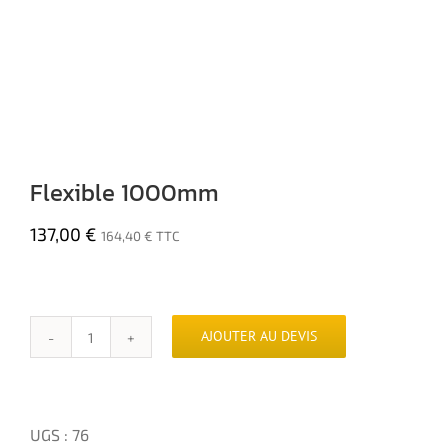
Flexible 1000mm
137,00
€
164,40
€
TTC
AJOUTER AU DEVIS
quantité
de
Flexible
1000mm
UGS :
76