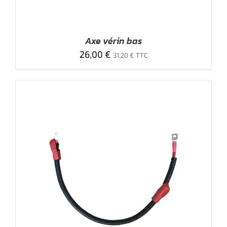
Axe vérin bas
26,00
€
31,20
€
TTC