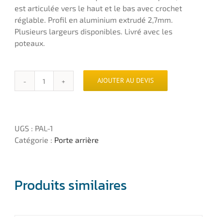
est articulée vers le haut et le bas avec crochet
réglable. Profil en aluminium extrudé 2,7mm.
Plusieurs largeurs disponibles. Livré avec les
poteaux.
AJOUTER AU DEVIS
quantité
de
Porte
arrière
UGS :
PAL-1
automatique
Catégorie :
Porte arrière
en
aluminium
peint
Produits similaires