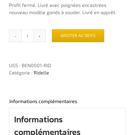
Profil fermé. Livré avec poignées encastrées
nouveau modèle gonds à souder. Livré en apprêt.
AJOUTER AU DEVIS
quantité
de
Ridelle
en
UGS :
BEN0001-RID
acier
Catégorie :
Ridelle
apprêt
avec
poignées
et
Informations complémentaires
gonds
Informations
complémentaires